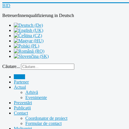
BID
BetreuerInnenqualifizierung
in
Deutsch
Căutare...
Home
Partener
Actual
Arhivă
Evenimente
Prezentări
Publicaţii
Contact
Coordonator de proiect
Formular de contact
Mulţumiri