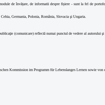
module de învățare, de informatii despre fișiere - sunt la fel de portof
ria, Cehia, Germania, Polonia, România, Slovacia şi Ungaria.
publicaţie (comunicare) reflectă numai punctul de vedere al autorului şi 
ischen Kommission im Programm für
Lebenslanges Lernen sowie von d