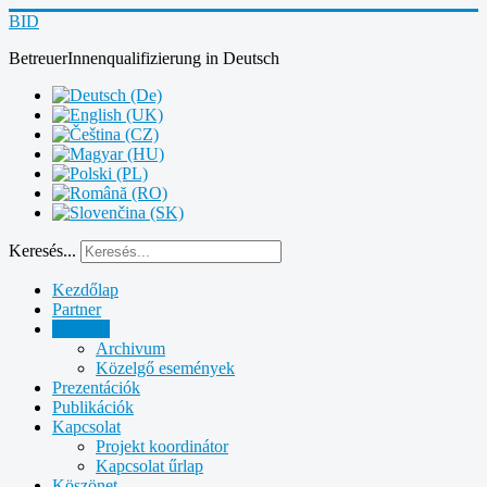
BID
BetreuerInnenqualifizierung
in
Deutsch
Keresés...
Kezdőlap
Partner
Aktuális
Archivum
Közelgő események
Prezentációk
Publikációk
Kapcsolat
Projekt koordinátor
Kapcsolat űrlap
Köszönet