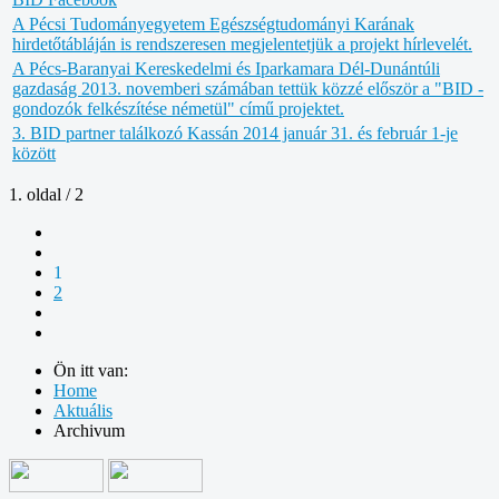
A Pécsi Tudományegyetem Egészségtudományi Karának
hirdetőtábláján is rendszeresen megjelentetjük a projekt hírlevelét.
A Pécs-Baranyai Kereskedelmi és Iparkamara Dél-Dunántúli
gazdaság 2013. novemberi számában tettük közzé először a "BID -
gondozók felkészítése németül" című projektet.
3. BID partner találkozó Kassán 2014 január 31. és február 1-je
között
1. oldal / 2
1
2
Ön itt van:
Home
Aktuális
Archivum