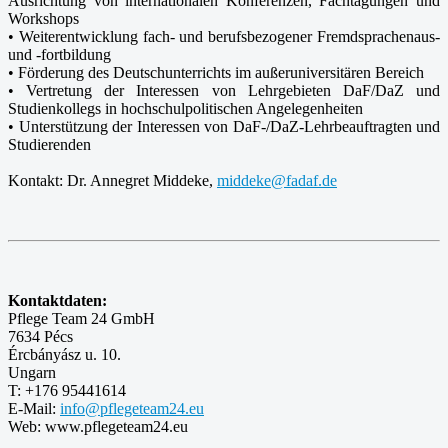
Ausrichtung von internationalen Konferenzen, Fachtagungen und
Workshops
• Weiterentwicklung fach- und berufsbezogener Fremdsprachenaus-
und -fortbildung
• Förderung des Deutschunterrichts im außeruniversitären Bereich
• Vertretung der Interessen von Lehrgebieten DaF/DaZ und
Studienkollegs in hochschulpolitischen Angelegenheiten
• Unterstützung der Interessen von DaF-/DaZ-Lehrbeauftragten und
Studierenden
Kontakt: Dr. Annegret Middeke,
middeke@fadaf.de
Kontaktdaten:
Pflege Team 24 GmbH
7634 Pécs
Ércbányász u. 10.
Ungarn
T: +176 95441614
E-Mail:
info@pflegeteam24.eu
Web: www.pflegeteam24.eu