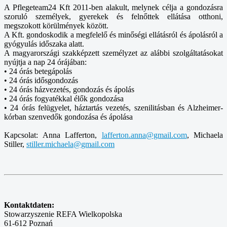
A Pflegeteam24 Kft 2011-ben alakult, melynek célja a gondozásra
szoruló személyek, gyerekek és felnőttek ellátása otthoni,
megszokott körülmények között.
A Kft. gondoskodik a megfelelő és minőségi ellátásról és ápolásról a
gyógyulás időszaka alatt.
A magyarországi szakképzett személyzet az alábbi szolgáltatásokat
nyújtja a nap 24 órájában:
• 24 órás betegápolás
• 24 órás idősgondozás
• 24 órás házvezetés, gondozás és ápolás
• 24 órás fogyatékkal élők gondozása
• 24 órás felügyelet, háztartás vezetés, szenilitásban és Alzheimer-
kórban szenvedők gondozása és ápolása
Kapcsolat: Anna Lafferton,
lafferton.anna@gmail.com
, Michaela
Stiller,
stiller.michaela@gmail.com
Kontaktdaten:
Stowarzyszenie REFA Wielkopolska
61-612 Poznań