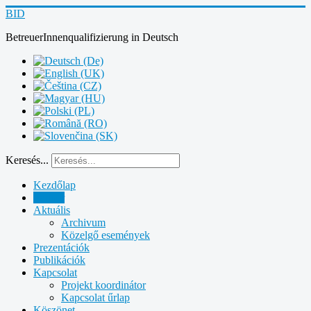
BID
BetreuerInnenqualifizierung
in
Deutsch
Keresés...
Kezdőlap
Partner
Aktuális
Archivum
Közelgő események
Prezentációk
Publikációk
Kapcsolat
Projekt koordinátor
Kapcsolat űrlap
Köszönet