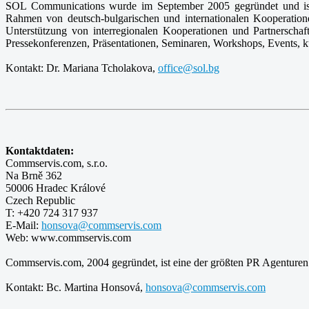
SOL Communications wurde im September 2005 gegründet und ist 
Rahmen von deutsch-bulgarischen und internationalen Kooperatione
Unterstützung von interregionalen Kooperationen und Partnerscha
Pressekonferenzen, Präsentationen, Seminaren, Workshops, Events, k
Kontakt: Dr. Mariana Tcholakova,
office@sol.bg
Kontaktdaten:
Commservis.com, s.r.o.
Na Brně 362
50006 Hradec Králové
Czech Republic
T: +420 724 317 937
E-Mail:
honsova@commservis.com
Web: www.commservis.com
Commservis.com, 2004 gegründet, ist eine der größten PR Agenturen 
Kontakt: Bc. Martina Honsová,
honsova@commservis.com