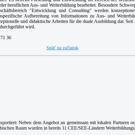
der beruflichen Aus- und Weiterbildung bearbeitet. Besondere Schwerpu
Geschäftsbereich "Entwicklung und Consulting" werden konzeptione
enspezifische Aufbereitung von Informationen zu Aus- und Weiterbi
tionelle und didaktische Arbeiten für die duale Ausbildung dar. Seit J
 durchgeführt wird.
 71 36
Späť na začiatok
 exportiert: Neben dem Angebot an gemeinsam mit lokalen Partnern 
schen Raum wurden in bereits 11 CEE/SEE-Ländern Weiterbildungsinst