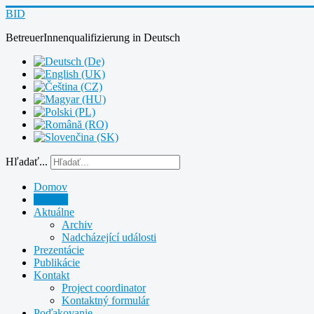
BID
BetreuerInnenqualifizierung
in
Deutsch
Hľadať...
Domov
Partneri
Aktuálne
Archiv
Nadcházející události
Prezentácie
Publikácie
Kontakt
Project coordinator
Kontaktný formulár
Poďakovanie