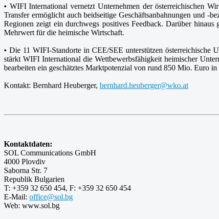
• WIFI International vernetzt Unternehmen der österreichischen Wi
Transfer ermöglicht auch beidseitige Geschäftsanbahnungen und -b
Regionen zeigt ein durchwegs positives Feedback. Darüber hinaus g
Mehrwert für die heimische Wirtschaft.
• Die 11 WIFI-Standorte in CEE/SEE unterstützen österreichische U
stärkt WIFI International die Wettbewerbsfähigkeit heimischer Unt
bearbeiten ein geschätztes Marktpotenzial von rund 850 Mio. Euro i
Kontakt: Bernhard Heuberger,
bernhard.heuberger@wko.at
Kontaktdaten:
SOL Communications GmbH
4000 Plovdiv
Saborna Str. 7
Republik Bulgarien
T: +359 32 650 454, F: +359 32 650 454
E-Mail:
office@sol.bg
Web: www.sol.bg