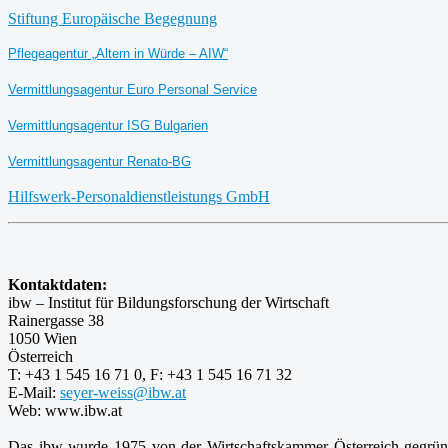
Stiftung Europäische Begegnung
Pflegeagentur „Altern in Würde – AIW“
Vermittlungsagentur Euro Personal Service
Vermittlungsagentur ISG Bulgarien
Vermittlungsagentur Renato-BG
Hilfswerk-Personaldienstleistungs GmbH
Kontaktdaten:
ibw – Institut für Bildungsforschung der Wirtschaft
Rainergasse 38
1050 Wien
Österreich
T: +43 1 545 16 71 0, F: +43 1 545 16 71 32
E-Mail:
seyer-weiss@ibw.at
Web: www.ibw.at
Das ibw wurde 1975 von der Wirtschaftskammer Österreich gegründ