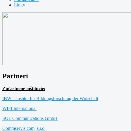
Linky
Partneri
Zúčastnené inštitúcie:
IBW – Institut für Bildungsforschung der Wirtschaft
WIFI International
SOL Communications GmbH
Commservis.com, s.r.o.