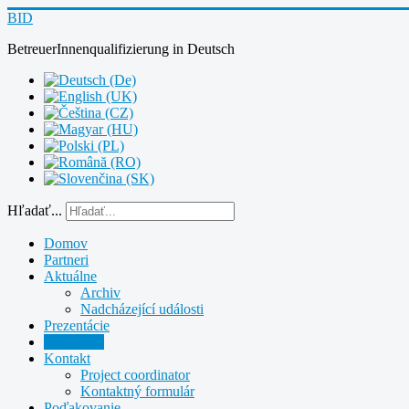
BID
BetreuerInnenqualifizierung
in
Deutsch
Hľadať...
Domov
Partneri
Aktuálne
Archiv
Nadcházející události
Prezentácie
Publikácie
Kontakt
Project coordinator
Kontaktný formulár
Poďakovanie