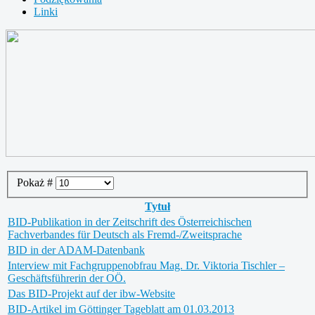
Linki
Pokaż #
Tytuł
BID-Publikation in der Zeitschrift des Österreichischen
Fachverbandes für Deutsch als Fremd-/Zweitsprache
BID in der ADAM-Datenbank
Interview mit Fachgruppenobfrau Mag. Dr. Viktoria Tischler –
Geschäftsführerin der OÖ.
Das BID-Projekt auf der ibw-Website
BID-Artikel im Göttinger Tageblatt am 01.03.2013