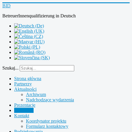
BID
BetreuerInnenqualifizierung
in
Deutsch
Szukaj...
Strona główna
Partnerzy
Aktualności
Archiwum
Nadchodzące wydarzenia
Prezentacje
Publikacje
Kontakt
Koordynator projektu
Formularz kontaktowy
Podziękowania