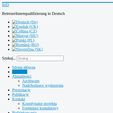
BID
BetreuerInnenqualifizierung
in
Deutsch
Szukaj...
Strona główna
Partnerzy
Aktualności
Archiwum
Nadchodzące wydarzenia
Prezentacje
Publikacje
Kontakt
Koordynator projektu
Formularz kontaktowy
Podziękowania