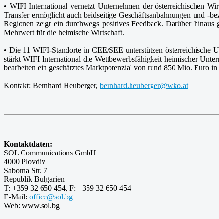
• WIFI International vernetzt Unternehmen der österreichischen Wi
Transfer ermöglicht auch beidseitige Geschäftsanbahnungen und -b
Regionen zeigt ein durchwegs positives Feedback. Darüber hinaus g
Mehrwert für die heimische Wirtschaft.
• Die 11 WIFI-Standorte in CEE/SEE unterstützen österreichische U
stärkt WIFI International die Wettbewerbsfähigkeit heimischer Unt
bearbeiten ein geschätztes Marktpotenzial von rund 850 Mio. Euro i
Kontakt: Bernhard Heuberger,
bernhard.heuberger@wko.at
Kontaktdaten:
SOL Communications GmbH
4000 Plovdiv
Saborna Str. 7
Republik Bulgarien
T: +359 32 650 454, F: +359 32 650 454
E-Mail:
office@sol.bg
Web: www.sol.bg