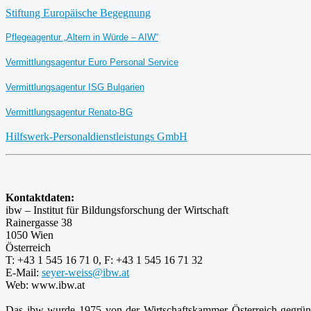
Stiftung Europäische Begegnung
Pflegeagentur „Altern in Würde – AIW“
Vermittlungsagentur Euro Personal Service
Vermittlungsagentur ISG Bulgarien
Vermittlungsagentur Renato-BG
Hilfswerk-Personaldienstleistungs GmbH
Kontaktdaten:
ibw – Institut für Bildungsforschung der Wirtschaft
Rainergasse 38
1050 Wien
Österreich
T: +43 1 545 16 71 0, F: +43 1 545 16 71 32
E-Mail:
seyer-weiss@ibw.at
Web: www.ibw.at
Das ibw wurde 1975 von der Wirtschaftskammer Österreich gegründ