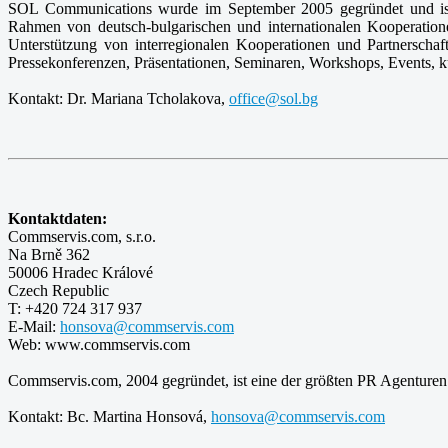
SOL Communications wurde im September 2005 gegründet und ist 
Rahmen von deutsch-bulgarischen und internationalen Kooperatione
Unterstützung von interregionalen Kooperationen und Partnerscha
Pressekonferenzen, Präsentationen, Seminaren, Workshops, Events, k
Kontakt: Dr. Mariana Tcholakova,
office@sol.bg
Kontaktdaten:
Commservis.com, s.r.o.
Na Brně 362
50006 Hradec Králové
Czech Republic
T: +420 724 317 937
E-Mail:
honsova@commservis.com
Web: www.commservis.com
Commservis.com, 2004 gegründet, ist eine der größten PR Agenturen 
Kontakt: Bc. Martina Honsová,
honsova@commservis.com