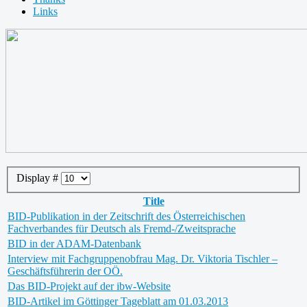
Links
Display #
Title
BID-Publikation in der Zeitschrift des Österreichischen
Fachverbandes für Deutsch als Fremd-/Zweitsprache
BID in der ADAM-Datenbank
Interview mit Fachgruppenobfrau Mag. Dr. Viktoria Tischler –
Geschäftsführerin der OÖ.
Das BID-Projekt auf der ibw-Website
BID-Artikel im Göttinger Tageblatt am 01.03.2013