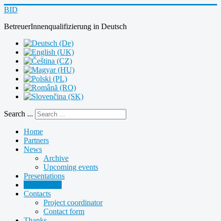
BID
BetreuerInnenqualifizierung
in
Deutsch
Search ...
Home
Partners
News
Archive
Upcoming events
Presentations
Publications
Contacts
Project coordinator
Contact form
Thanks