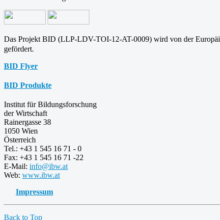
Das Projekt BID (LLP-LDV-TOI-12-AT-0009) wird von der Europä
gefördert.
BID Flyer
BID Produkte
Institut für Bildungsforschung
der Wirtschaft
Rainergasse 38
1050 Wien
Österreich
Tel.: +43 1 545 16 71 - 0
Fax: +43 1 545 16 71 -22
E-Mail:
info@ibw.at
Web:
www.ibw.at
Impressum
Back to Top