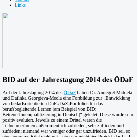
Links
BID auf der Jahrestagung 2014 des ÖDaF
Auf der Jahrestagung 2014 des
ÖDaF
haben Dr. Annegret Middeke
und Dafinka Georgieva-Meola eine Fortbildung zur „Entwicklung
von bedarfsorientierten DaF-/DaZ-Portfolios für das
berufsbegleitende Lernen (am Beispiel von BID:
BetreuerInnenqualifizierung in Deutsch)“ geleitet. Diese wurde sehr
positiv evaluiert. Jeweils zu einem Drittel waren die
TeilnehmerInnen außerordentlich zufrieden, sehr zufrieden und
zufrieden; niemand war weniger oder gar unzufrieden. BID sei, so
eine anonyme Rückmeldung, „ein sehr wichtiges Projekt, das […]