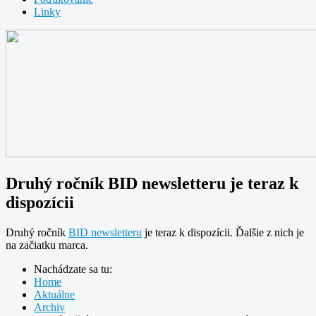
Linky
Druhý ročník BID newsletteru je teraz k
dispozícii
Druhý
ročník
BID
newsletteru
je teraz
k
dispozícii
.
Ďalšie
z
nich je
na
začiatku marca
.
Nachádzate sa tu:
Home
Aktuálne
Archiv