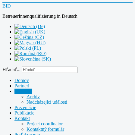
BID
BetreuerInnenqualifizierung
in
Deutsch
Hľadať...
Domov
Partneri
Aktuálne
Archiv
Nadcházející události
Prezentácie
Publikácie
Kontakt
Project coordinator
Kontaktný formulár
Poďakovanie