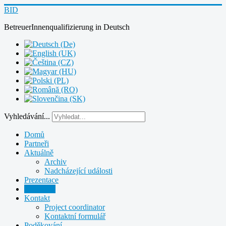
BID
BetreuerInnenqualifizierung
in
Deutsch
Vyhledávání...
Domů
Partneři
Aktuálně
Archiv
Nadcházející události
Prezentace
Publikace
Kontakt
Project coordinator
Kontaktní formulář
Poděkování