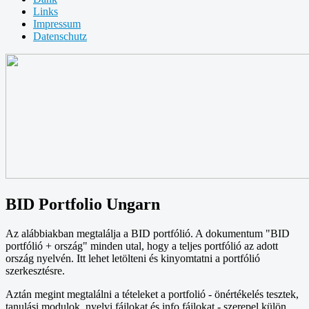
Links
Impressum
Datenschutz
BID Portfolio Ungarn
Az alábbiakban megtalálja a BID portfólió. A dokumentum "BID
portfólió + ország" minden utal, hogy a teljes portfólió az adott
ország nyelvén. Itt lehet letölteni és kinyomtatni a portfólió
szerkesztésre.
Aztán megint megtalálni a tételeket a portfolió - önértékelés tesztek,
tanulási modulok, nyelvi fájlokat és info fájlokat - szerepel külön.